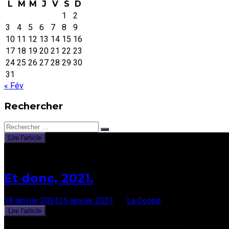
L
M
M
J
V
S
D
1
2
3
4
5
6
7
8
9
10
11
12
13
14
15
16
17
18
19
20
21
22
23
24
25
26
27
28
29
30
31
« Fév
Rechercher
Rechercher:
Lire l'article
Mis en avant
Et donc, 2021.
18 janvier 2021
25 janvier 2021
par
La Coopé
Lire l'article