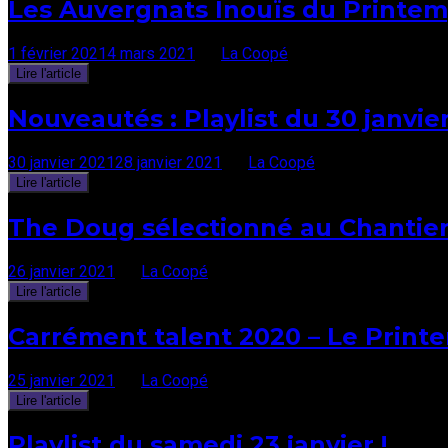
Les Auvergnats Inouïs du Printe
1 février 2021
4 mars 2021
par
La Coopé
Lire l'article
Nouveautés : Playlist du 30 janvier
30 janvier 2021
28 janvier 2021
par
La Coopé
Lire l'article
The Doug sélectionné au Chantier
26 janvier 2021
par
La Coopé
Lire l'article
Carrément talent 2020 – Le Printe
25 janvier 2021
par
La Coopé
Lire l'article
Playlist du samedi 23 janvier !