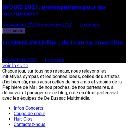
INOUïS 2021 : prolongations pour les
inscriptions !
5 novembre 2020
5 novembre 2020
par
La Coopé
Lire l'article
Le MIMA #8 Online : du 17 au 24 novembre
!
5 novembre 2020
par
La Coopé
Voir la suite
Chaque jour, sur tous nos réseaux, nous relayons les
initiatives sympas et les bonnes idées, celles des artistes
d’ici bien sûr, mais aussi celles de nos amis et voisins de la
Pépinière de Mai, de nos proches, de nos partenaires, à
découvrir et partager sur ce blog, créé en étroit partenariat
avec les équipes de De Bussac Multimédia.
Infos Concerts
Coups de coeur
Huit-Clos
Contactez-nous