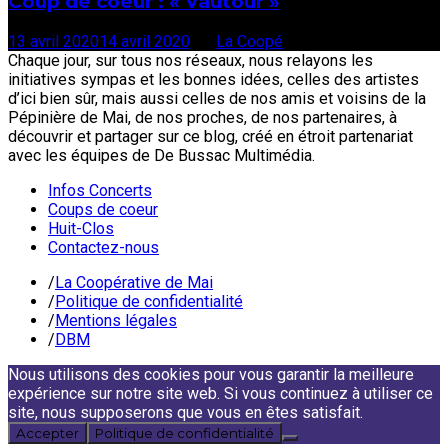
Coup de coeur : « Vautour »
13 avril 2020
14 avril 2020
par
La Coopé
Chaque jour, sur tous nos réseaux, nous relayons les
initiatives sympas et les bonnes idées, celles des artistes
d’ici bien sûr, mais aussi celles de nos amis et voisins de la
Pépinière de Mai, de nos proches, de nos partenaires, à
découvrir et partager sur ce blog, créé en étroit partenariat
avec les équipes de De Bussac Multimédia.
Infos Concerts
Coups de coeur
Huit-Clos
Contactez-nous
/
La Coopérative de Mai
/
Politique de confidentialité
/
Mentions légales
/
DBM
Nous utilisons des cookies pour vous garantir la meilleure
expérience sur notre site web. Si vous continuez à utiliser ce
site, nous supposerons que vous en êtes satisfait.
Accepter
Politique de confidentialité