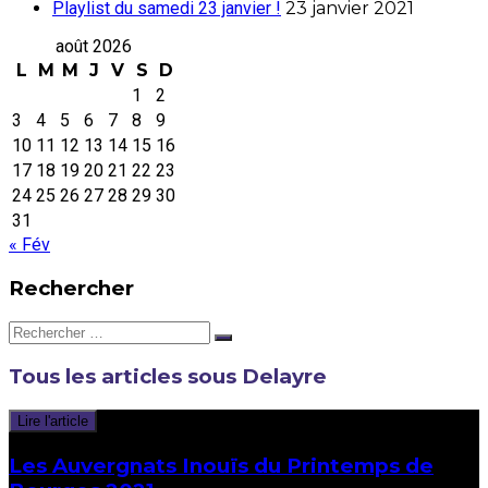
Playlist du samedi 23 janvier !
23 janvier 2021
août 2026
L
M
M
J
V
S
D
1
2
3
4
5
6
7
8
9
10
11
12
13
14
15
16
17
18
19
20
21
22
23
24
25
26
27
28
29
30
31
« Fév
Rechercher
Rechercher:
Tous les articles sous
Delayre
Lire l'article
Les Auvergnats Inouïs du Printemps de