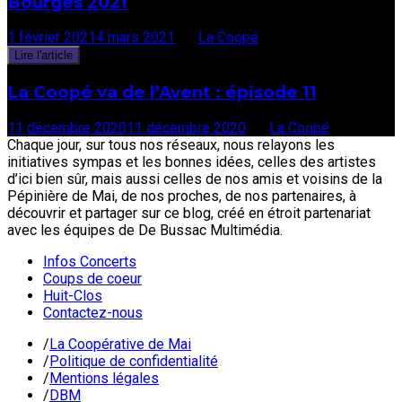
Bourges 2021
1 février 2021
4 mars 2021
par
La Coopé
Lire l'article
La Coopé va de l’Avent : épisode 11
11 décembre 2020
11 décembre 2020
par
La Coopé
Chaque jour, sur tous nos réseaux, nous relayons les
initiatives sympas et les bonnes idées, celles des artistes
d’ici bien sûr, mais aussi celles de nos amis et voisins de la
Pépinière de Mai, de nos proches, de nos partenaires, à
découvrir et partager sur ce blog, créé en étroit partenariat
avec les équipes de De Bussac Multimédia.
Infos Concerts
Coups de coeur
Huit-Clos
Contactez-nous
/
La Coopérative de Mai
/
Politique de confidentialité
/
Mentions légales
/
DBM