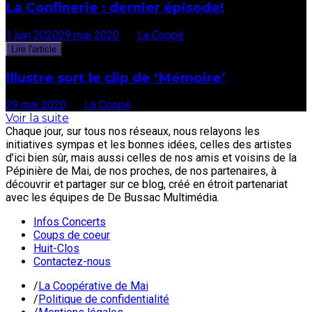
La Confinerie : dernier épisode!
1 juin 2020
29 mai 2020
par
La Coopé
Lire l'article
Illustre sort le clip de ‘Mémoire’
29 mai 2020
par
La Coopé
Voir la suite
Chaque jour, sur tous nos réseaux, nous relayons les
initiatives sympas et les bonnes idées, celles des artistes
d’ici bien sûr, mais aussi celles de nos amis et voisins de la
Pépinière de Mai, de nos proches, de nos partenaires, à
découvrir et partager sur ce blog, créé en étroit partenariat
avec les équipes de De Bussac Multimédia.
Infos Concerts
Coups de coeur
Huit-Clos
Contactez-nous
/
La Coopérative de Mai
/
Politique de confidentialité