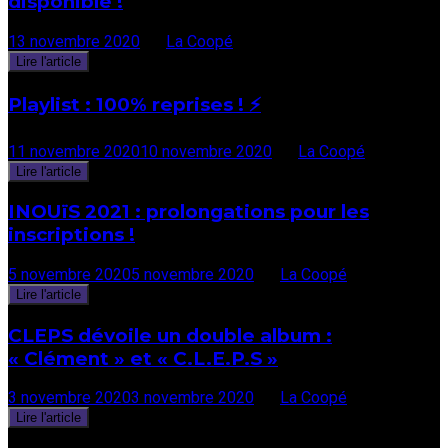
disponible !
13 novembre 2020
par
La Coopé
Lire l'article
Playlist : 100% reprises ! ⚡
11 novembre 2020
10 novembre 2020
par
La Coopé
Lire l'article
INOUïS 2021 : prolongations pour les
inscriptions !
5 novembre 2020
5 novembre 2020
par
La Coopé
Lire l'article
CLEPS dévoile un double album :
« Clément » et « C.L.E.P.S »
3 novembre 2020
3 novembre 2020
par
La Coopé
Lire l'article