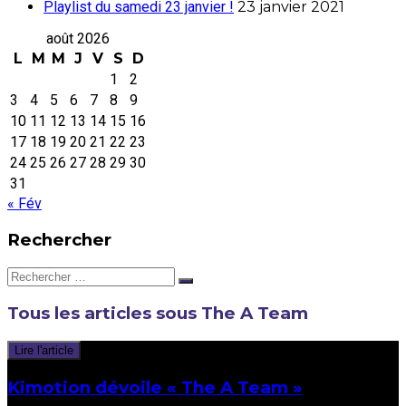
Playlist du samedi 23 janvier !
23 janvier 2021
août 2026
L
M
M
J
V
S
D
1
2
3
4
5
6
7
8
9
10
11
12
13
14
15
16
17
18
19
20
21
22
23
24
25
26
27
28
29
30
31
« Fév
Rechercher
Rechercher:
Tous les articles sous
The A Team
Lire l'article
Kimotion dévoile « The A Team »