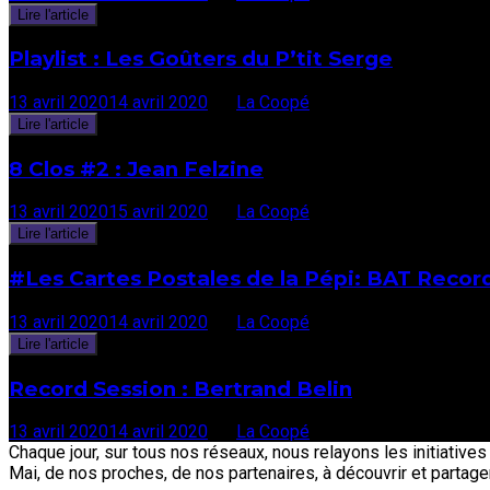
Lire l'article
Playlist : Les Goûters du P’tit Serge
13 avril 2020
14 avril 2020
par
La Coopé
Lire l'article
8 Clos #2 : Jean Felzine
13 avril 2020
15 avril 2020
par
La Coopé
Lire l'article
#Les Cartes Postales de la Pépi: BAT Recor
13 avril 2020
14 avril 2020
par
La Coopé
Lire l'article
Record Session : Bertrand Belin
13 avril 2020
14 avril 2020
par
La Coopé
Chaque jour, sur tous nos réseaux, nous relayons les initiative
Mai, de nos proches, de nos partenaires, à découvrir et partage