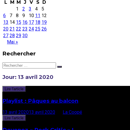
L
M
M
J
V
S
D
1
2
3
4
5
6
7
8
9
10
11
12
13
14
15
16
17
18
19
20
21
22
23
24
25
26
27
28
29
30
Mai »
Rechercher
Rechercher:
Jour:
13 avril 2020
Lire l'article
Playlist : Pâques au balcon
13 avril 2020
13 avril 2020
par
La Coopé
Lire l'article
Devenez « Rock Critic » !