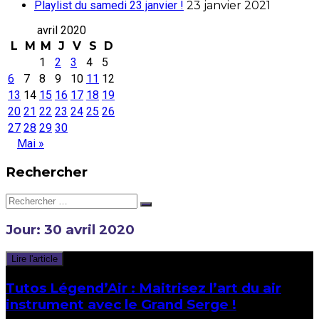
Playlist du samedi 23 janvier !
23 janvier 2021
avril 2020
L
M
M
J
V
S
D
1
2
3
4
5
6
7
8
9
10
11
12
13
14
15
16
17
18
19
20
21
22
23
24
25
26
27
28
29
30
Mai »
Rechercher
Rechercher:
Jour:
30 avril 2020
Lire l'article
Tutos Légend’Air : Maitrisez l’art du air
instrument avec le Grand Serge !