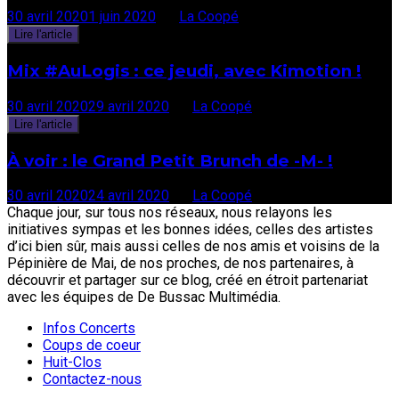
30 avril 2020
1 juin 2020
par
La Coopé
Lire l'article
Mix #AuLogis : ce jeudi, avec Kimotion !
30 avril 2020
29 avril 2020
par
La Coopé
Lire l'article
À voir : le Grand Petit Brunch de -M- !
30 avril 2020
24 avril 2020
par
La Coopé
Chaque jour, sur tous nos réseaux, nous relayons les
initiatives sympas et les bonnes idées, celles des artistes
d’ici bien sûr, mais aussi celles de nos amis et voisins de la
Pépinière de Mai, de nos proches, de nos partenaires, à
découvrir et partager sur ce blog, créé en étroit partenariat
avec les équipes de De Bussac Multimédia.
Infos Concerts
Coups de coeur
Huit-Clos
Contactez-nous