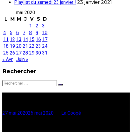
Playlist du samedi 23 janvier !
23 janvier 2021
mai 2020
L
M
M
J
V
S
D
1
2
3
4
5
6
7
8
9
10
11
12
13
14
15
16
17
18
19
20
21
22
23
24
25
26
27
28
29
30
31
« Avr
Juin »
Rechercher
Rechercher:
8 Clos : Illustre
27 mai 2020
26 mai 2020
par
La Coopé
(c) Julien Mignot