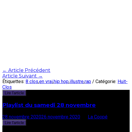
Post
←
Article Précédent
Article Suivant
→
navigation
Étiquettes:
8 clos
,
en vrai
,
hip hop
,
illustre
,
rap
/ Catégorie:
Huit-
Clos
Lire l'article
Playlist du samedi 28 novembre
28 novembre 2020
26 novembre 2020
par
La Coopé
Lire l'article