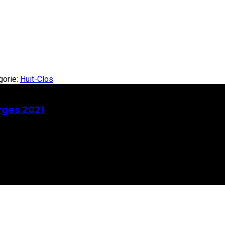
gorie:
Huit-Clos
rges 2021