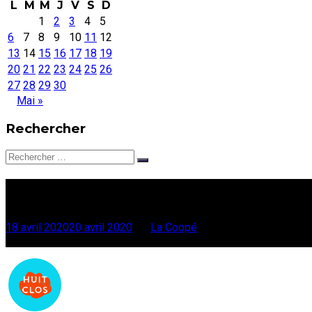
L
M
M
J
V
S
D
1
2
3
4
5
6
7
8
9
10
11
12
13
14
15
16
17
18
19
20
21
22
23
24
25
26
27
28
29
30
Mai »
Rechercher
Rechercher:
8 Clos #3 : Morgane Imbe
18 avril 2020
20 avril 2020
par
La Coopé
Faites défiler