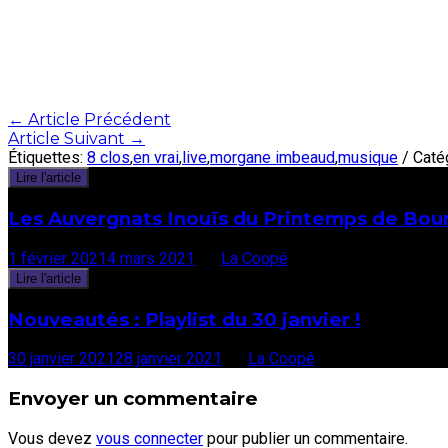
Post
←
Article Précédent
Article Suivant
→
navigation
Étiquettes:
8 clos
,
en vrai
,
live
,
morgane imbeaud
,
musique
/ Caté
Lire l'article
Les Auvergnats Inouïs du Printemps de Bou
1 février 2021
4 mars 2021
par
La Coopé
Lire l'article
Nouveautés : Playlist du 30 janvier !
30 janvier 2021
28 janvier 2021
par
La Coopé
Envoyer un commentaire
Vous devez
vous connecter
pour publier un commentaire.