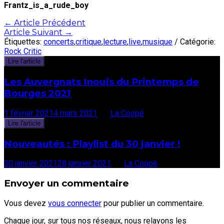
Frantz_is_a_rude_boy
Post
←
Article Précédent
Article Suivant
→
navigation
Étiquettes:
concerts
,
critique
,
lecture
,
live
,
musique
/ Catégorie:
Rock Critic
Lire l'article
Les Auvergnats Inouïs du Printemps de
Bourges 2021
1 février 2021
4 mars 2021
par
La Coopé
Lire l'article
Nouveautés : Playlist du 30 janvier !
30 janvier 2021
28 janvier 2021
par
La Coopé
Envoyer un commentaire
Vous devez
vous connecter
pour publier un commentaire.
Chaque jour, sur tous nos réseaux, nous relayons les