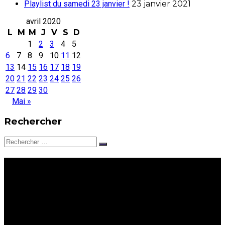
Playlist du samedi 23 janvier !
23 janvier 2021
avril 2020
L
M
M
J
V
S
D
1
2
3
4
5
6
7
8
9
10
11
12
13
14
15
16
17
18
19
20
21
22
23
24
25
26
27
28
29
30
Mai »
Rechercher
Rechercher:
Rock Critic #7 et #8 :
Magalie et
Frantz_is_a_rude_boy