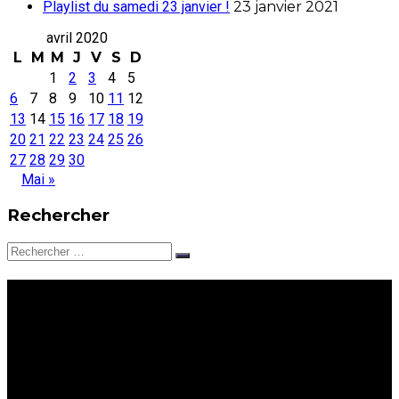
Playlist du samedi 23 janvier !
23 janvier 2021
avril 2020
L
M
M
J
V
S
D
1
2
3
4
5
6
7
8
9
10
11
12
13
14
15
16
17
18
19
20
21
22
23
24
25
26
27
28
29
30
Mai »
Rechercher
Rechercher:
Coup de Coeur : Niandra
Lades interprète Untitled
w/ bass