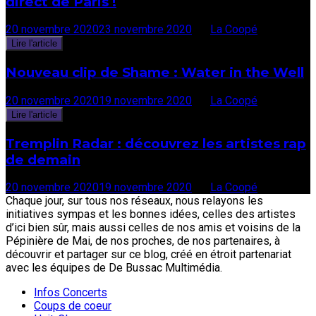
direct de Paris !
20 novembre 2020
23 novembre 2020
par
La Coopé
Lire l'article
Nouveau clip de Shame : Water in the Well
20 novembre 2020
19 novembre 2020
par
La Coopé
Lire l'article
Tremplin Radar : découvrez les artistes rap
de demain
20 novembre 2020
19 novembre 2020
par
La Coopé
Chaque jour, sur tous nos réseaux, nous relayons les
initiatives sympas et les bonnes idées, celles des artistes
d’ici bien sûr, mais aussi celles de nos amis et voisins de la
Pépinière de Mai, de nos proches, de nos partenaires, à
découvrir et partager sur ce blog, créé en étroit partenariat
avec les équipes de De Bussac Multimédia.
Infos Concerts
Coups de coeur