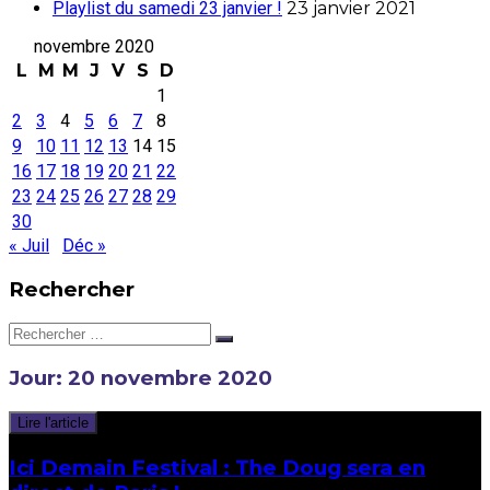
Playlist du samedi 23 janvier !
23 janvier 2021
novembre 2020
L
M
M
J
V
S
D
1
2
3
4
5
6
7
8
9
10
11
12
13
14
15
16
17
18
19
20
21
22
23
24
25
26
27
28
29
30
« Juil
Déc »
Rechercher
Rechercher:
Jour:
20 novembre 2020
Lire l'article
Ici Demain Festival : The Doug sera en