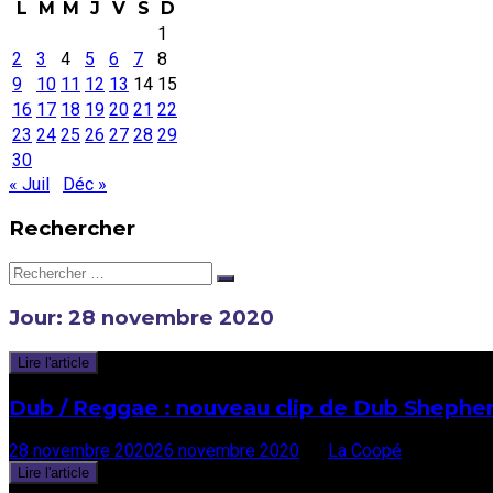
L
M
M
J
V
S
D
1
2
3
4
5
6
7
8
9
10
11
12
13
14
15
16
17
18
19
20
21
22
23
24
25
26
27
28
29
30
« Juil
Déc »
Rechercher
Rechercher:
Jour:
28 novembre 2020
Lire l'article
Dub / Reggae : nouveau clip de Dub Shepher
28 novembre 2020
26 novembre 2020
par
La Coopé
Lire l'article