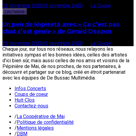
26 novembre 2020
26 novembre 2020
par
La Coopé
Lire l'article
Un peu de légèreté avec « Ça c’est pas
chat c’est génie » de Gérald Déazon
26 novembre 2020
26 novembre 2020
par
La Coopé
Chaque jour, sur tous nos réseaux, nous relayons les
initiatives sympas et les bonnes idées, celles des artistes
d’ici bien sûr, mais aussi celles de nos amis et voisins de la
Pépinière de Mai, de nos proches, de nos partenaires, à
découvrir et partager sur ce blog, créé en étroit partenariat
avec les équipes de De Bussac Multimédia.
Infos Concerts
Coups de coeur
Huit-Clos
Contactez-nous
/
La Coopérative de Mai
/
Politique de confidentialité
/
Mentions légales
/
DBM