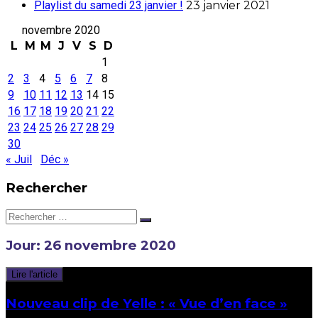
Playlist du samedi 23 janvier !
23 janvier 2021
novembre 2020
L
M
M
J
V
S
D
1
2
3
4
5
6
7
8
9
10
11
12
13
14
15
16
17
18
19
20
21
22
23
24
25
26
27
28
29
30
« Juil
Déc »
Rechercher
Rechercher:
Jour:
26 novembre 2020
Lire l'article
Nouveau clip de Yelle : « Vue d’en face »