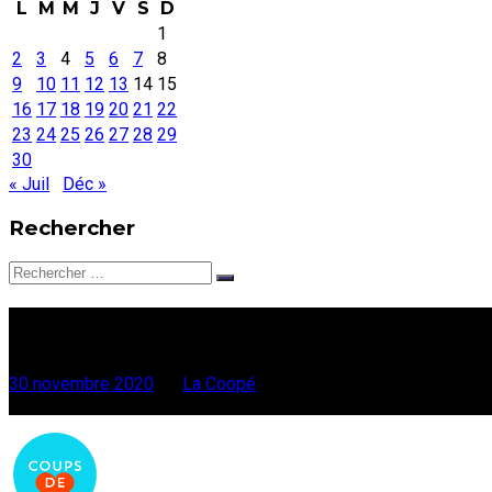
L
M
M
J
V
S
D
1
2
3
4
5
6
7
8
9
10
11
12
13
14
15
16
17
18
19
20
21
22
23
24
25
26
27
28
29
30
« Juil
Déc »
Rechercher
Rechercher:
Festivals 2021 : on y croit !
30 novembre 2020
par
La Coopé
Faites défiler