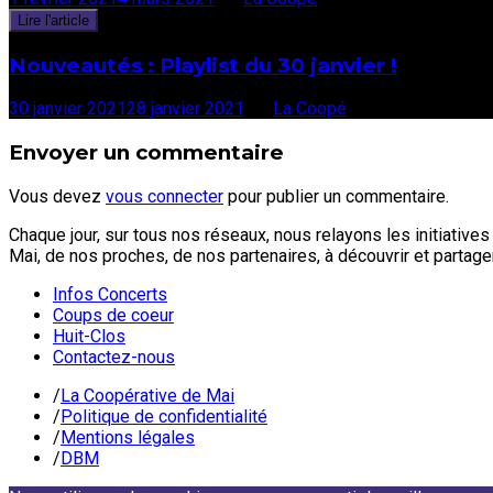
Lire l'article
Nouveautés : Playlist du 30 janvier !
30 janvier 2021
28 janvier 2021
par
La Coopé
Envoyer un commentaire
Vous devez
vous connecter
pour publier un commentaire.
Chaque jour, sur tous nos réseaux, nous relayons les initiative
Mai, de nos proches, de nos partenaires, à découvrir et partage
Infos Concerts
Coups de coeur
Huit-Clos
Contactez-nous
/
La Coopérative de Mai
/
Politique de confidentialité
/
Mentions légales
/
DBM